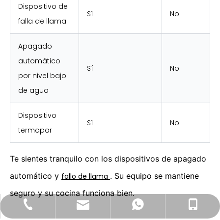
Dispositivo de
Sí
No
falla de llama
Apagado
automático
Sí
No
por nivel bajo
de agua
Dispositivo
Sí
No
termopar
Te sientes tranquilo con los dispositivos de apagado
automático y
. Su equipo se mantiene
fallo de llama
seguro y su cocina funciona bien.
export03@gzjieguan.com
+86-20-87403812
+86-13580546328
+8613580546328