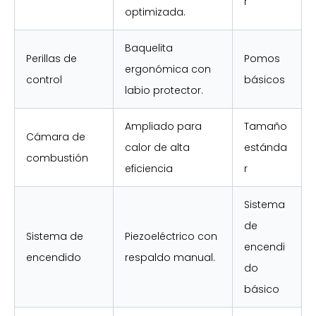
r
optimizada.
Baquelita
Perillas de
Pomos
ergonómica con
control
básicos
labio protector.
Ampliado para
Tamaño
Cámara de
calor de alta
estánda
combustión
eficiencia
r
Sistema
de
Sistema de
Piezoeléctrico con
encendi
encendido
respaldo manual.
do
básico