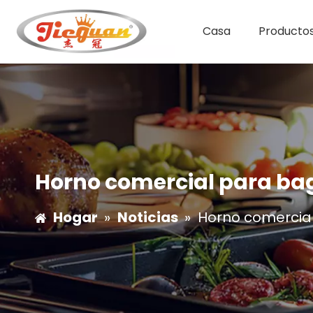
Casa
Producto
Cafetera de un solo grupo
Hervidor de sopa eléctrico
Cafetera de doble grupo
Horno comercial para ba
Hogar
»
Noticias
»
Horno comercia