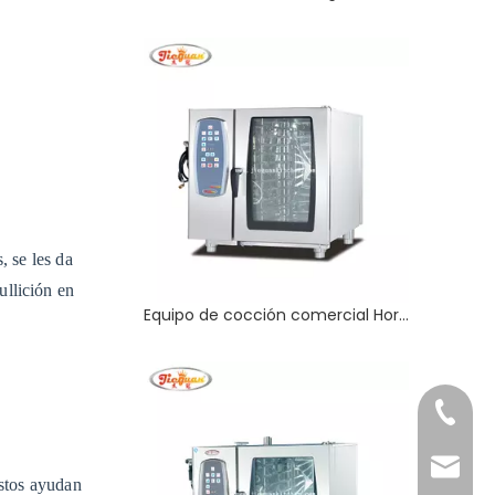
, se les da
ullición en
Equipo de cocción comercial Horno eléctrico de vapor combinado de 4 bandejas
+86-20
export
Estos ayudan