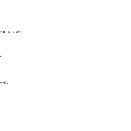
masticable.
a.
vez.