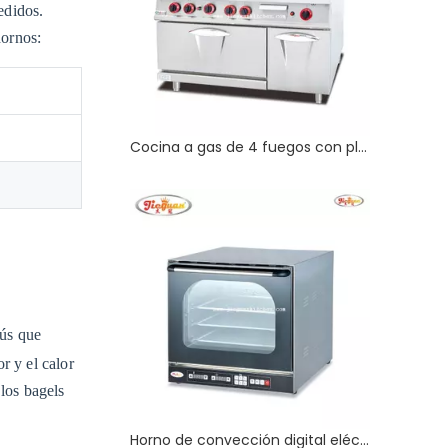
edidos.
hornos:
Cocina a gas de 4 fuegos con plancha y horno para restaurantes y hoteles
ús que
r y el calor
los bagels
Horno de convección digital eléctrico comercial de 4 bandejas