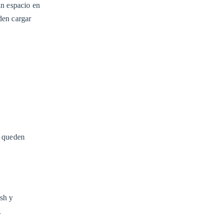
an espacio en
den cargar
s queden
ish y
.