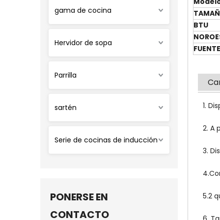
Model
gama de cocina
TAMA
BTU
NOROE
Hervidor de sopa
FUENTE
Parrilla
Car
1. Di
sartén
2. A
Serie de cocinas de inducción
3. D
4.Co
PONERSE EN
5.2 
CONTACTO
6. T