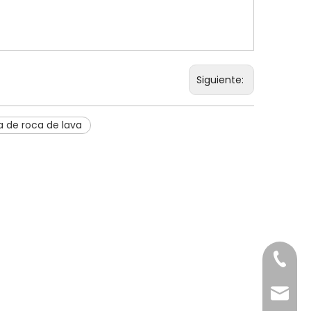
Siguiente:
la de roca de lava
+86-20
export