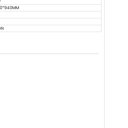
9
30*940MM
GN