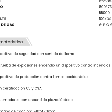
o
GB-78
ÑO
800*7
55000
STE
100KGS
 DE GAS
GLP O 
acterística
spositivo de seguridad con sentido de llama
 prueba de explosiones encendió un dispositivo contra incendios
ispositivo de protección contra llamas accidentales
n certificación CE y CSA
quemadores con encendido piezoeléctrico
amaño de cocción: 580*470mm