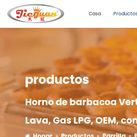
Casa
Producto
Cafetera de un solo grupo
Hervidor de sopa eléctrico
Cafetera de doble grupo
productos
Horno de barbacoa Verti
Lava, Gas LPG, OEM, co
Hogar
»
Productos
»
Parrilla
»