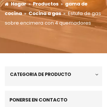
Hogar
»
Productos
»
gama de
cocina
»
Cocina a gas
»
Estufa de gas
sobre encimera con 4 quemadores
CATEGORIA DE PRODUCTO
PONERSE EN CONTACTO