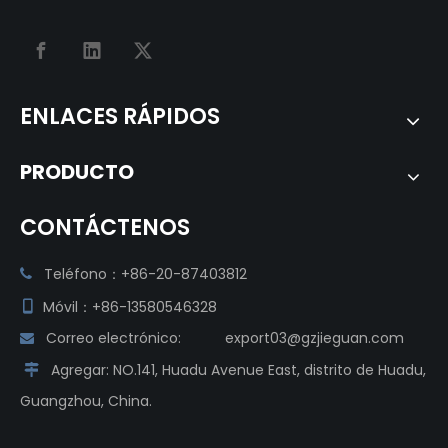
ENLACES RÁPIDOS
PRODUCTO
CONTÁCTENOS
Teléfono：+86-20-87403812

Móvil：+86-13580546328

Correo electrónico:
export03@gzjieguan.com

Agregar:
NO.141, Huadu Avenue East, distrito de Huadu,

Guangzhou, China.